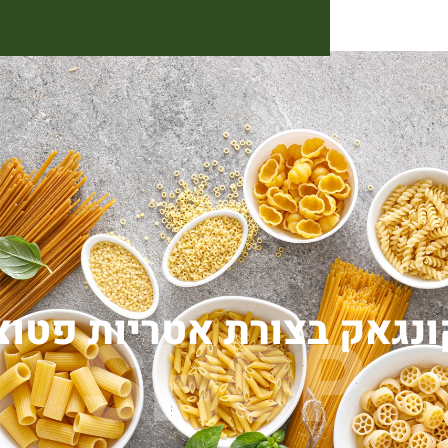
בצורת אטריות פטוצ׳יני
SHO