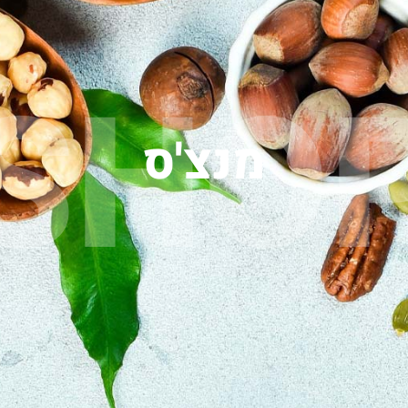
SHO
מנצ'ס